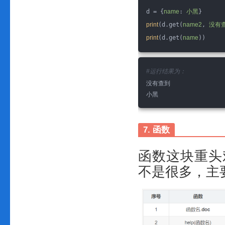
d = {
name
: 
小黑
}
print
(d.get(
name2
, 
没有
print
(d.get(
name
))
#运行结果为：
没有查到
小黑
7. 函数
函数这块重头
不是很多，主