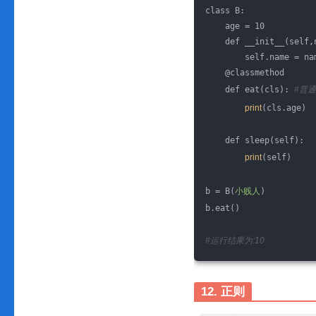
class B:
    age = 10
    def __init__(self,
        self.name = na
    @classmethod
    def eat(cls): 
#普
print
(cls.age)
    def sleep(self):
print
(self)
b = B(
小贱人
)
b.eat()
#运行结果为:10
12. 正则