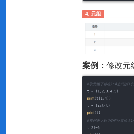
4. 元组
案例：
修改元
#取元组下标在1~4之间的3
t = (1,2,3,4,5)
print
(t[1:4])
l = list(t)
print
(l)
#在列表下标为2的位置插入1
l[2]=6