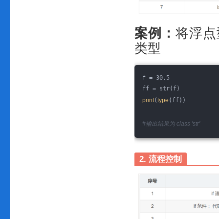
案例：
将浮点
类型
f = 30.5
ff = str(f)
print
(
type
(ff))
#输出结果为 class 'str'
2. 流程控制