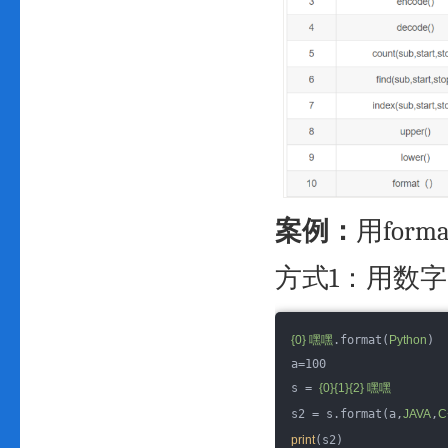
案例：
用for
方式1：用数
{0} 嘿嘿
.format(
Python
)
a=100
s = 
{0}{1}{2} 嘿嘿
s2 = s.format(a,
JAVA
,
C
print
(s2)