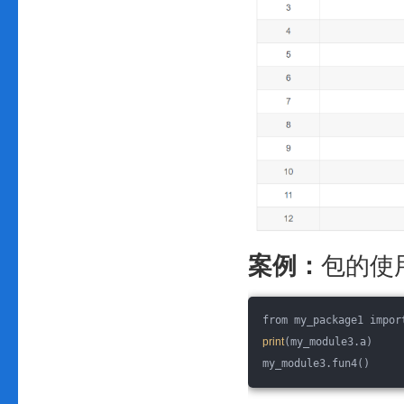
案例：
包的使
from my_package1 impor
print
(my_module3.a)
my_module3.fun4()