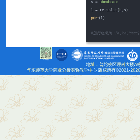
s = 
abcabcacc
l = re.split(
b
,s)
print
(l)
#运行结果为：['a', 'ca', 'cacc']
地址：普陀校区理科大楼A栋
华东师范大学商业分析实验教学中心 版权所有©2021-2026